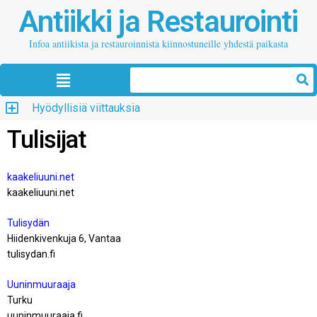
Antiikki ja Restaurointi
Infoa antiikista ja restauroinnista kiinnostuneille yhdestä paikasta
Hyödyllisiä viittauksia
Tulisijat
kaakeliuuni.net
kaakeliuuni.net
Tulisydän
Hiidenkivenkuja 6, Vantaa
tulisydan.fi
Uuninmuuraaja
Turku
uuninmuuraaja.fi