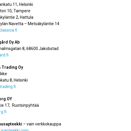
ankatu 11, Helsinki
tori 10, Tampere
yläntie 2, Hattula
ylän Navetta – Metsäkyläntie 14
assica.fi
ård Oy Ab
almsgatan 8, 68600 Jakobstad
rd.fi
a Trading Oy
liike
atu 8, Helsinki
trading.fi
org OY
tie 17, Ruotsinpyhtää
g.fi
usapteekki
– vain verkkokauppa
usapteekki.com