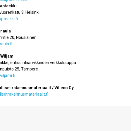
apteekki
uorenkatu 8, Helsinki
pteekki.fi
naula
intie 20, Nousiainen
aula.fi
Wiljami
iliikke, entisöintiiarvikkeiden verkkokauppa
puisto 25, Tampere
ljami.fi
lliset rakennusmateriaalit / Villeco Oy
lisetrakennusmateriaalit.fi