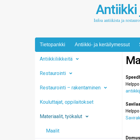
Antiikki
Infoa antiikista ja restaur
Tietopankki
Antiikki- ja keräilymessut
Mat
Antiikkiliikkeitä
Restaurointi
Speed
Helppo 
Restaurointi – rakentaminen
antiikk
Kouluttajat, oppilaitokset
Savilaa
Helppo 
Materiaalit, työkalut
Savirak
Maalit
Domus 