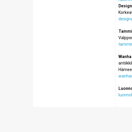
Design
Korkeav
designa
Tammi
Valpper
tammin
Wanha 
antiikk
Hämeen
wanhawi
Luonno
luonnol