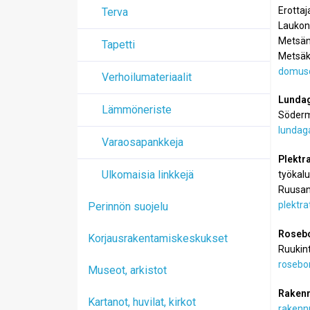
Erottaj
Terva
Laukon
Metsänk
Tapetti
Metsäk
domuscl
Verhoilumateriaalit
Lundag
Lämmöneriste
Söderm
lundaga
Varaosapankkeja
Plektr
Ulkomaisia linkkejä
työkalu
Ruusank
plektra
Perinnön suojelu
Roseb
Korjausrakentamiskeskukset
Ruukin
rosebor
Museot, arkistot
Rakenn
Kartanot, huvilat, kirkot
rakenn