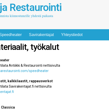
 ja Restaurointi
oinnista kiinnostuneille yhdestä paikasta
Speedheater
Savirakentajat
Yhteystiedot
eriaalit, työkalut
heater
tilata
Antiikki & Restaurointi nettisivulta
ijarestaurointi.com/speedheater
stit, kalkkilaastit, rappausverkot
tilata Savirakentajat.fi nettisivulta
entajat.fi
Classica